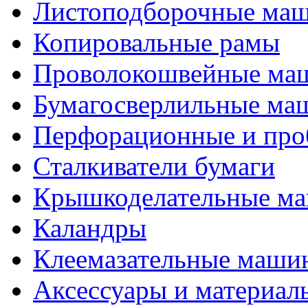
Листоподборочные ма
Копировальные рамы
Проволокошвейные ма
Бумагосверлильные ма
Перфорационные и про
Сталкиватели бумаги
Крышкоделательные м
Каландры
Клеемазательные маши
Аксеcсуары и материал