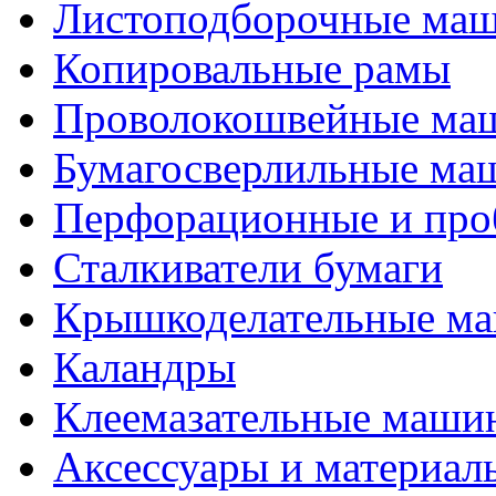
Листоподборочные ма
Копировальные рамы
Проволокошвейные ма
Бумагосверлильные ма
Перфорационные и про
Сталкиватели бумаги
Крышкоделательные м
Каландры
Клеемазательные маши
Аксеcсуары и материал