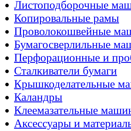
Листоподборочные ма
Копировальные рамы
Проволокошвейные ма
Бумагосверлильные ма
Перфорационные и про
Сталкиватели бумаги
Крышкоделательные м
Каландры
Клеемазательные маши
Аксеcсуары и материал