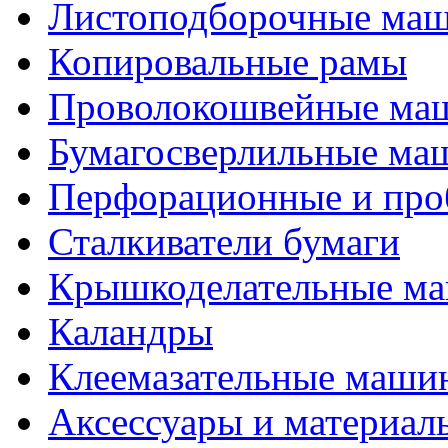
Листоподборочные ма
Копировальные рамы
Проволокошвейные ма
Бумагосверлильные ма
Перфорационные и про
Сталкиватели бумаги
Крышкоделательные м
Каландры
Клеемазательные маши
Аксеcсуары и материал