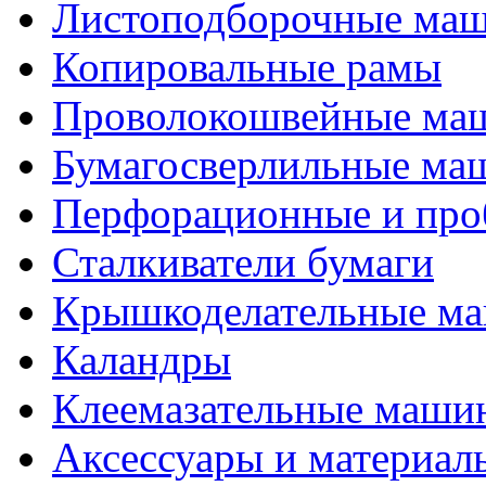
Листоподборочные ма
Копировальные рамы
Проволокошвейные ма
Бумагосверлильные ма
Перфорационные и про
Сталкиватели бумаги
Крышкоделательные м
Каландры
Клеемазательные маши
Аксеcсуары и материал