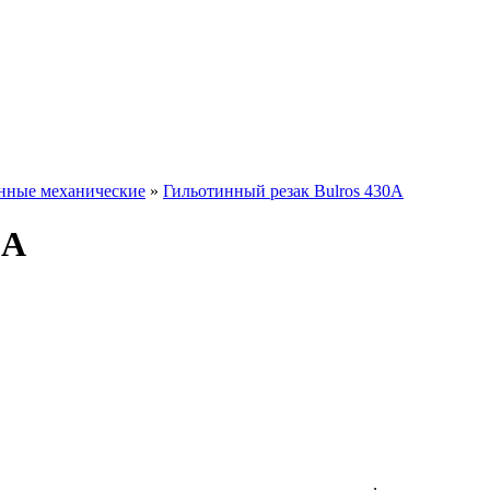
инные механические
»
Гильотинный резак Bulros 430A
0A