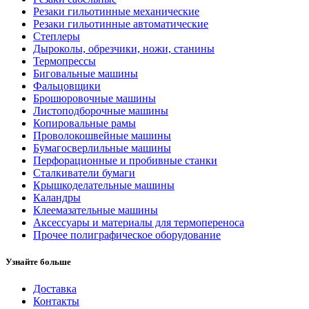
Резаки гильотинные механические
Резаки гильотинные автоматические
Степлеры
Дыроколы, обрезчики, ножи, станины
Термопрессы
Биговальные машины
Фальцовщики
Брошюровочные машины
Листоподборочные машины
Копировальные рамы
Проволокошвейные машины
Бумагосверлильные машины
Перфорационные и пробивные станки
Сталкиватели бумаги
Крышкоделательные машины
Каландры
Клеемазательные машины
Аксеcсуары и материалы для термопереноса
Прочее полиграфическое оборудование
Узнайте больше
Доставка
Контакты