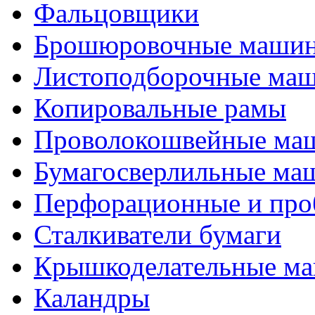
Фальцовщики
Брошюровочные маши
Листоподборочные ма
Копировальные рамы
Проволокошвейные ма
Бумагосверлильные ма
Перфорационные и про
Сталкиватели бумаги
Крышкоделательные м
Каландры