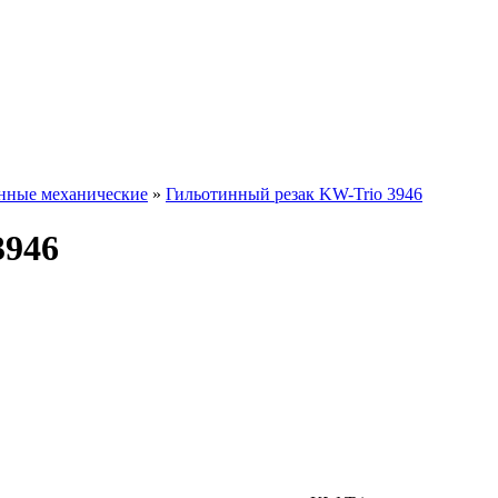
инные механические
»
Гильотинный резак KW-Trio 3946
3946