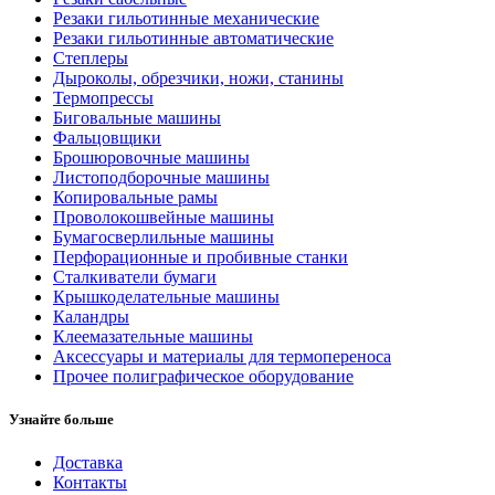
Резаки гильотинные механические
Резаки гильотинные автоматические
Степлеры
Дыроколы, обрезчики, ножи, станины
Термопрессы
Биговальные машины
Фальцовщики
Брошюровочные машины
Листоподборочные машины
Копировальные рамы
Проволокошвейные машины
Бумагосверлильные машины
Перфорационные и пробивные станки
Сталкиватели бумаги
Крышкоделательные машины
Каландры
Клеемазательные машины
Аксеcсуары и материалы для термопереноса
Прочее полиграфическое оборудование
Узнайте больше
Доставка
Контакты