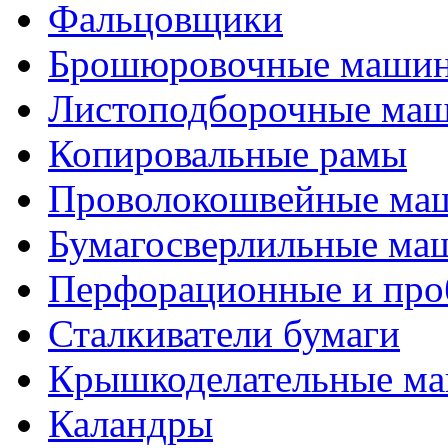
Фальцовщики
Брошюровочные маши
Листоподборочные ма
Копировальные рамы
Проволокошвейные ма
Бумагосверлильные ма
Перфорационные и про
Сталкиватели бумаги
Крышкоделательные м
Каландры