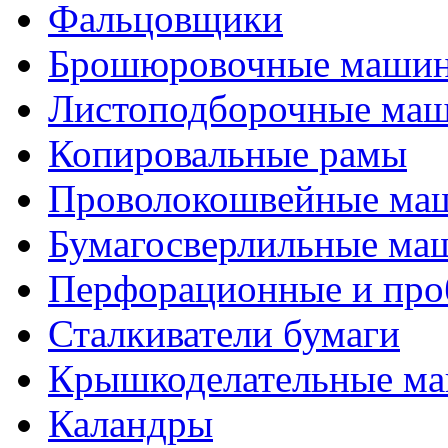
Фальцовщики
Брошюровочные маши
Листоподборочные ма
Копировальные рамы
Проволокошвейные ма
Бумагосверлильные ма
Перфорационные и про
Сталкиватели бумаги
Крышкоделательные м
Каландры