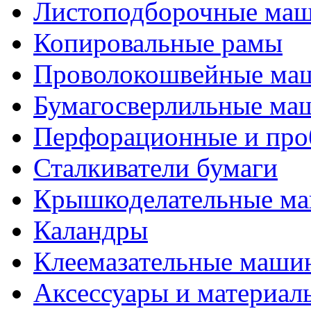
Листоподборочные ма
Копировальные рамы
Проволокошвейные ма
Бумагосверлильные ма
Перфорационные и про
Сталкиватели бумаги
Крышкоделательные м
Каландры
Клеемазательные маши
Аксеcсуары и материал