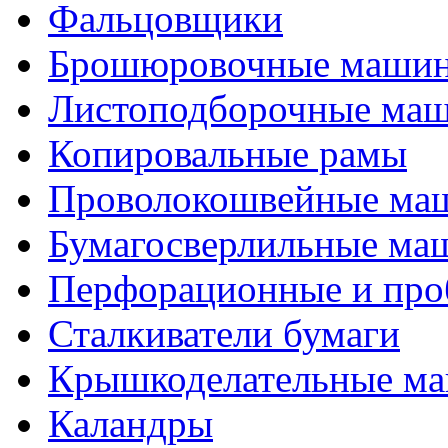
Фальцовщики
Брошюровочные маши
Листоподборочные ма
Копировальные рамы
Проволокошвейные ма
Бумагосверлильные ма
Перфорационные и про
Сталкиватели бумаги
Крышкоделательные м
Каландры